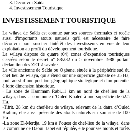
Decouvrir Saida
Investissement Touristique
INVESTISSEMENT TOURISTIQUE
La wilaya de Saïda est connue par ses sources thermales et recèle
aussi d'importants atouts naturels qu'il est nécessaire de faire
découvrir pour susciter l'intérêt des investisseurs en vue de leur
exploitation au profit du développement touristique.
La wilaya dispose de quatre (04) zones d’expansion touristiques
classées selon le décret n° 88/232 du 5 novembre 1988 portant
déclaration des ZET à savoir :
La ville ancienne de Saïda ou Ogbane, située à la périphérie sud du
chef-lieu de wilaya, qui s’étend sur une superficie globale de 35 Ha,
jouit aussi d’une position géographique stratégique et d'un potentiel
à forte dimension historique.
- La zone de Hammam Rabi,11 km au nord de chef-lieu de la
wilaya, dans la commune d’Ouled Khaled à une superficie de 62.5
Ha.
-Tifrit, 28 km du chef-lieu de wilaya, relevant de la daïra d’Ouled
Brahim, elle aussi présente des atouts naturels sur son site de 100
Ha.
-La zone El-Merdja, 19 km à l’ouest de chef-lieu de la wilaya, dans
la commune de Daoui-Tabet est réputée, elle pour ses monts et forêts