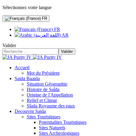
Sélectionnez votre langue
FR
FR
AR
Valider
Valider
Accueil
Mot du Président
Saida Baaida
Situation Géographie
Histoire de Saîda
Origine de l'Appellation
Relief et Climat
Sîada Royaume des eaux
Decouvrir Saida
Sites Touristiques
Potentialites Touristiques
Sites Naturels
Sites Archeologiques