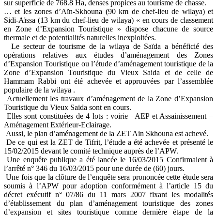
sur superficie de 768.8 Ha, denses propices au tourisme de chasse.
… et les zones d’Aïn-Skhouna (90 km de chef-lieu de wilaya) et
Sidi-Aïssa (13 km du chef-lieu de wilaya) « en cours de classement
en Zone d’Expansion Touristique » dispose chacune de source
thermale et de potentialités naturelles inexploitées.
Le secteur de tourisme de la wilaya de Saïda a bénéficié des
opérations relatives aux études d’aménagement des Zones
d’Expansion Touristique ou l’étude d’aménagement touristique de la
Zone d’Expansion Touristique du Vieux Saida et de celle de
Hammam Rabbi ont été achevée et approuvées par l’assemblée
populaire de la wilaya .
Actuellement les travaux d’aménagement de la Zone d’Expansion
Touristique du Vieux Saida sont en cours.
Elles sont constituées de 4 lots : voirie –AEP et Assainissement –
Aménagement Extérieur-Eclairage.
Aussi, le plan d’aménagement de la ZET Ain Skhouna est achevé.
De ce qui est la ZET de Tifrit, l’étude a été achevée et présenté le
15/02/2015 devant le comité technique auprès de l’APW.
Une enquête publique a été lancée le 16/03/2015 Confirmaient à
l’arrêté n° 346 du 16/03/2015 pour une durée de (60) jours.
Une fois que la clôture de l’enquête sera prononcée cette étude sera
soumis à l’APW pour adoption conformément à l’article 15 du
décret exécutif n° 07/86 du 11 mars 2007 fixant les modalités
d’établissement du plan d’aménagement touristique des zones
d’expansion et sites touristique comme dernière étape de la