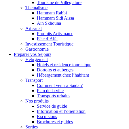
Tourisme de Villegiature
Themalisme
Hammam Rabbi
Hammam Sidi Aissa
Ain Skhouna
Artisanat
Produits Aritsanaux
Fête d’Alfa
Investissement Touristique
Gastronomie
Preparer vos Sejours
Hébrgement
Hôtels et residence touristique
Dortoirs et auberges
Hébergement chez l’habitant
Transport
Comment venir a Saida ?
Plan de la ville
Transports urbains
Nos produits
Service de guide
Information et l’orientation
Excursions
Brochures et guides
Sorties