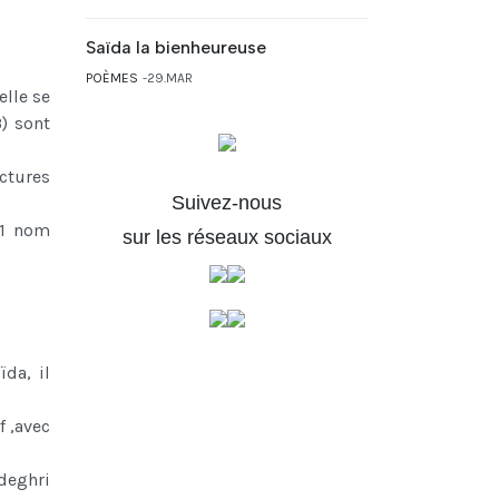
Saïda la bienheureuse
POÈMES
29.MAR
elle se
) sont
ctures
Suivez-nous
 1 nom
sur les réseaux sociaux
ïda, il
f ,avec
edeghri