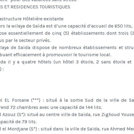
S ET RESIDENCES TOURISTIQUES
astructure Hôtelière existante
ers la wilaya de Saïda est d’une capacité d’accueil de 650 lits, 
se essentiellement de cinq (5) établissements dont trois (3
s par le secteur privés.
laya de Saïda dispose de nombreux établissements et stru
buant efficacement à promouvoir le tourisme local.
da il y a quatre hôtels (un hôtel 3 étoile, 2 sans étoile et
) :
l EL Forsane (***) : situé à la sortie Sud de la ville de Sa
end 72 chambres avec une capacité de 144 lits.
l Azouz (S*): situé au centre ville de Saïda, rue Zighoud Youse
pacité de 79 lits.
l el Mordjane (S*) : situé dans la ville de Saïda, rue Ahmed M