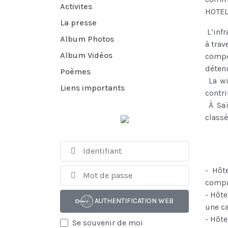
Activites
HOTEL
La presse
L’infr
Album Photos
à trav
Album Vidéos
compo
détenu
Poèmes
La wi
Liens importants
contri
À Saï
classé
Identifiant
- Hôte
Afficher
compr
- Hôte
AUTHENTIFICATION WEB
une ca
- Hôte
Se souvenir de moi