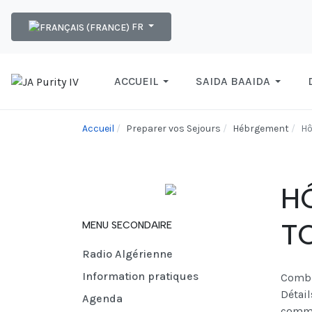
Sélectionnez votre langue
FR
ACCUEIL
SAIDA BAAIDA
Accueil
Preparer vos Sejours
Hébrgement
Hô
H
T
MENU SECONDAIRE
Radio Algérienne
Information pratiques
Combi
Détai
Agenda
comme